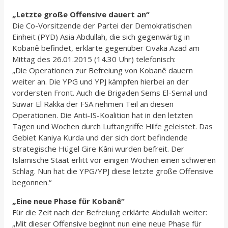
„Letzte große Offensive dauert an“
Die Co-Vorsitzende der Partei der Demokratischen
Einheit (PYD) Asia Abdullah, die sich gegenwärtig in
Kobanê befindet, erklärte gegenüber Civaka Azad am
Mittag des 26.01.2015 (14.30 Uhr) telefonisch:
„Die Operationen zur Befreiung von Kobanê dauern
weiter an. Die YPG und YPJ kämpfen hierbei an der
vordersten Front. Auch die Brigaden Sems El-Semal und
Suwar El Rakka der FSA nehmen Teil an diesen
Operationen. Die Anti-IS-Koalition hat in den letzten
Tagen und Wochen durch Luftangriffe Hilfe geleistet. Das
Gebiet Kaniya Kurda und der sich dort befindende
strategische Hügel Gire Kâni wurden befreit. Der
Islamische Staat erlitt vor einigen Wochen einen schweren
Schlag. Nun hat die YPG/YPJ diese letzte große Offensive
begonnen.“
„Eine neue Phase für Kobanê“
Für die Zeit nach der Befreiung erklärte Abdullah weiter:
„Mit dieser Offensive beginnt nun eine neue Phase für