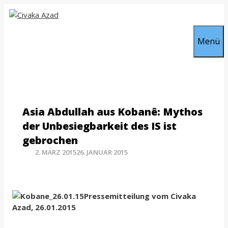
Zum
Inhalt
springen
Menü
Asia Abdullah aus Kobanê: Mythos
der Unbesiegbarkeit des IS ist
gebrochen
2. MÄRZ 2015
26. JANUAR 2015
Pressemitteilung vom Civaka
Azad, 26.01.2015