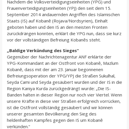
Nachdem die Volksverteidigungseinheiten (YPG) und
Frauenverteidigungseinheiten (YPJ) den seit dem 15.
September 2014 andauernden Angriffen des Islamischen
Staats (IS) auf Kobanê (Rojava/Nordsyrien), Einhalt
geboten haben und den IS an den meisten Fronten
zurückdrängen konnten, erklärt die YPG nun, dass sie kurz
vor der vollständigen Befreiung Kobanês steht.
„Baldige Verkündung des Sieges“
Gegenüber der Nachrichtenagentur ANF erklärte der
YPG-Kommandant an der Ostfront von Kobanê, Mazlum
Kobanê, dass mit der am 23. Januar begonnenen
Befreiungsoperation der YPG/YPJ die Straßen Sukulhal,
Seyda Cami und Seyda gesäubert wurden und der IS in die
Region Kaniya Kurda zurückgedrängt wurde: „Die IS-
Banden halten in dieser Region nur noch vier Viertel. Wenn
unsere Kräfte in diese vier Straßen erfolgreich vorrücken,
ist die Ostfront vollständig gesäubert und wir können
unserer gesamten Bevölkerung den Sieg des
heldenhaften Kampfes gegen den IS um Kobanê
verkünden.“