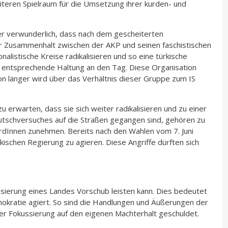
iteren Spielraum für die Umsetzung ihrer kurden- und
ter verwunderlich, dass nach dem gescheiterten
er Zusammenhalt zwischen der AKP und seinen faschistischen
nalistische Kreise radikalisieren und so eine türkische
ine entsprechende Haltung an den Tag. Diese Organisation
hon länger wird über das Verhältnis dieser Gruppe zum IS
u erwarten, dass sie sich weiter radikalisieren und zu einer
Putschversuches auf die Straßen gegangen sind, gehören zu
KurdInnen zunehmen. Bereits nach den Wahlen vom 7. Juni
schen Regierung zu agieren. Diese Angriffe dürften sich
isierung eines Landes Vorschub leisten kann. Dies bedeutet
emokratie agiert. So sind die Handlungen und Äußerungen der
rer Fokussierung auf den eigenen Machterhalt geschuldet.