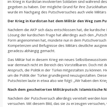
im Krieg in Kurdistan involvierten Soldaten sind während de
gegeben zu haben. Der mögliche Grund für ihre Zurückhaltun
wurde im Nachgang des Putschversuches auch viele Militärs i
Der Krieg in Kurdistan hat dem Militär den Weg zum P
Nachdem die AKP sich dazu entschlossen hat, die kurdische F
Lösung der kurdischen Frage hat allerdings auch den „Putsc
Form angenommen hat, mündete nun in dem Putschversuch des 
Kompetenzen und Befugnisse des Militärs deutliche ausgewe
geradezu abhängig gemacht.
Das Militär hat in diesem Krieg ein neues Selbstbewusstsein 
war demnach nicht im Bereich des Vorstellbaren. Doch mit dem
Anspruch, die Politik in der Türkei mitgestalten zu können. 
um die Politik der Türkei grundlegend neuzugestalten. Diese
Putschisten laute in etwa also wie folgt: „Wir haben den Krieg
Nach dem gescheiterten Militärputsch: Islamistische N
Nachdem der Putschversuch allerdings vereitelt werden konn
versuchen. Mit diesem Bild, das sie zu erzeugen versuchen, 