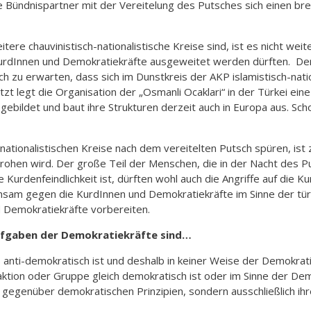
 Bündnispartner mit der Vereitelung des Putsches sich einen bre
re chauvinistisch-nationalistische Kreise sind, ist es nicht wei
e KurdInnen und Demokratiekräfte ausgeweitet werden dürften. D
h zu erwarten, dass sich im Dunstkreis der AKP islamistisch-natio
etzt legt die Organisation der „Osmanli Ocaklari“ in der Türkei e
gebildet und baut ihre Strukturen derzeit auch in Europa aus. Sc
nationalistischen Kreise nach dem vereitelten Putsch spüren, ist z
drohen wird. Der große Teil der Menschen, die in der Nacht des 
urdenfeindlichkeit ist, dürften wohl auch die Angriffe auf die 
am gegen die KurdInnen und Demokratiekräfte im Sinne der türki
nd Demokratiekräfte vorbereiten.
Aufgaben der Demokratiekräfte sind…
s anti-demokratisch ist und deshalb in keiner Weise der Demokrat
Fraktion oder Gruppe gleich demokratisch ist oder im Sinne der D
 gegenüber demokratischen Prinzipien, sondern ausschließlich ih