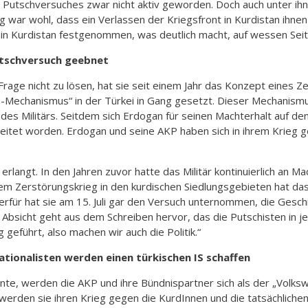
s Putschversuches zwar nicht aktiv geworden. Doch auch unter ih
g war wohl, dass ein Verlassen der Kriegsfront in Kurdistan ihn
n Kurdistan festgenommen, was deutlich macht, auf wessen Seite 
utschversuch geebnet
rage nicht zu lösen, hat sie seit einem Jahr das Konzept eines Ze
h-Mechanismus“ in der Türkei in Gang gesetzt. Dieser Mechanismus
Militärs. Seitdem sich Erdogan für seinen Machterhalt auf den 
itet worden. Erdogan und seine AKP haben sich in ihrem Krieg g
erlangt. In den Jahren zuvor hatte das Militär kontinuierlich an M
 Zerstörungskrieg in den kurdischen Siedlungsgebieten hat das Mi
Hierfür hat sie am 15. Juli gar den Versuch unternommen, die Gesc
 Absicht geht aus dem Schreiben hervor, das die Putschisten in j
 geführt, also machen wir auch die Politik.“
ationalisten werden einen türkischen IS schaffen
te, werden die AKP und ihre Bündnispartner sich als der „Volksw
werden sie ihren Krieg gegen die KurdInnen und die tatsächliche