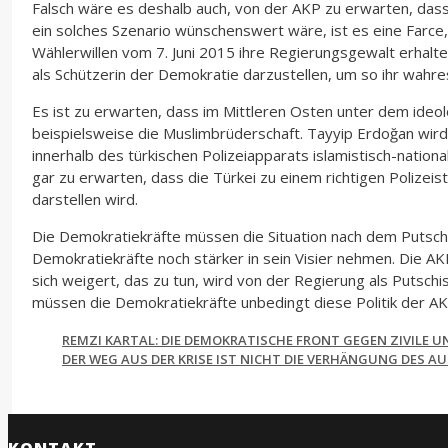
Falsch wäre es deshalb auch, von der AKP zu erwarten, dass
ein solches Szenario wünschenswert wäre, ist es eine Farce,
Wählerwillen vom 7. Juni 2015 ihre Regierungsgewalt erhalt
als Schützerin der Demokratie darzustellen, um so ihr wahre
Es ist zu erwarten, dass im Mittleren Osten unter dem ideol
beispielsweise die Muslimbrüderschaft. Tayyip Erdoğan wird 
innerhalb des türkischen Polizeiapparats islamistisch-natio
gar zu erwarten, dass die Türkei zu einem richtigen Polizeist
darstellen wird.
Die Demokratiekräfte müssen die Situation nach dem Putsch
Demokratiekräfte noch stärker in sein Visier nehmen. Die AK
sich weigert, das zu tun, wird von der Regierung als Putsc
müssen die Demokratiekräfte unbedingt diese Politik der AK
REMZI KARTAL: DIE DEMOKRATISCHE FRONT GEGEN ZIVILE U
DER WEG AUS DER KRISE IST NICHT DIE VERHÄNGUNG DES
KONTAKT