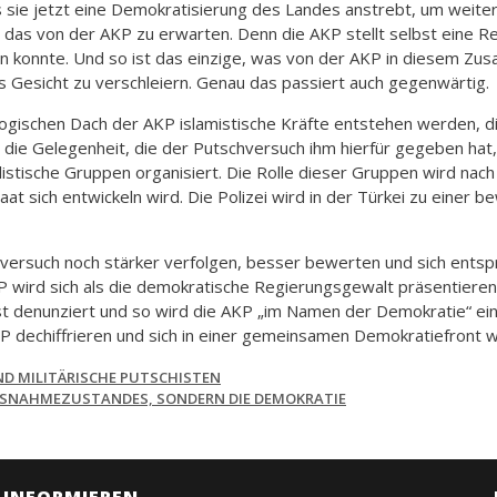
 sie jetzt eine Demokratisierung des Landes anstrebt, um weite
 das von der AKP zu erwarten. Denn die AKP stellt selbst eine R
en konnte. Und so ist das einzige, was von der AKP in diesem Zus
s Gesicht zu verschleiern. Genau das passiert auch gegenwärtig.
ogischen Dach der AKP islamistische Kräfte entstehen werden, die
die Gelegenheit, die der Putschversuch ihm hierfür gegeben hat, 
nalistische Gruppen organisiert. Die Rolle dieser Gruppen wird n
aat sich entwickeln wird. Die Polizei wird in der Türkei zu einer 
versuch noch stärker verfolgen, besser bewerten und sich ents
P wird sich als die demokratische Regierungsgewalt präsentieren u
hist denunziert und so wird die AKP „im Namen der Demokratie“ 
P dechiffrieren und sich in einer gemeinsamen Demokratiefront wi
ND MILITÄRISCHE PUTSCHISTEN
 AUSNAHMEZUSTANDES, SONDERN DIE DEMOKRATIE
INFORMIEREN