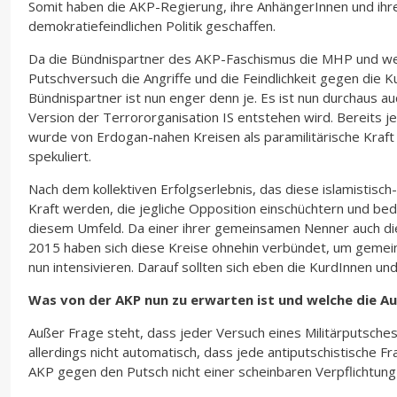
Somit haben die AKP-Regierung, ihre AnhängerInnen und ihre
demokratiefeindlichen Politik geschaffen.
Da die Bündnispartner des AKP-Faschismus die MHP und weite
Putschversuch die Angriffe und die Feindlichkeit gegen di
Bündnispartner ist nun enger denn je. Es ist nun durchaus auc
Version der Terrororganisation IS entstehen wird. Bereits j
wurde von Erdogan-nahen Kreisen als paramilitärische Kraft 
spekuliert.
Nach dem kollektiven Erfolgserlebnis, das diese islamistisch-
Kraft werden, die jegliche Opposition einschüchtern und be
diesem Umfeld. Da einer ihrer gemeinsamen Nenner auch die K
2015 haben sich diese Kreise ohnehin verbündet, um gemeins
nun intensivieren. Darauf sollten sich eben die KurdInnen u
Was von der AKP nun zu erwarten ist und welche die 
Außer Frage steht, dass jeder Versuch eines Militärputsche
allerdings nicht automatisch, dass jede antiputschistische 
AKP gegen den Putsch nicht einer scheinbaren Verpflichtung