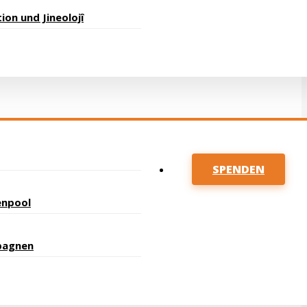
ion und Jineolojî
SPENDEN
enpool
pagnen