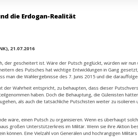
und die Erdogan-Realität
NK), 21.07.2016
h, der gescheitert ist. Wäre der Putsch geglückt, würden wir nun
itern des Putsches hat wichtige Entwicklungen in Gang gesetzt,
uss man die Wahlergebnisse des 7. Junis 2015 und die darauffol
icht der Wahrheit entspricht, zu behaupten, dass dieser Putschve
eilgenommen haben. Doch die Behauptung, die Gülenisten hätten 
hen, als auch die tatsächliche Putschisten weiter zu isolieren u
tande wäre, einen Putsch zu organisieren. Wenn es überhaupt solch
aus großen Unterstützerkreis im Militär. Wenn sie ihre Aktion b
in können. Eine Vielzahl von Generälen und hochrangigen Militärs