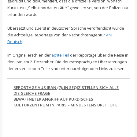
gedrückt und dokumentiert, dass die offizielle Version, wonach
Kurkut ein „Selbstmordattentäter“ gewesen sei, von der Polizei nur
erfunden wurde.
Übersetzt und zuerst in deutscher Sprache veröffentlicht wurde
die achtteilige Reportage von der Nachrichtenagentur
ANF
.
Deutsch
Im Original erschien der
achte Teil
der Reportage über die Reise in
den Iran am 2. Dezember. Die deutschsprachigen Übersetzungen
der ersten sieben Teile sind unter nachfolgenden Links zu lesen:
REPORTAGE AUS IRAN (7): IN SEQIZ STELLEN SICH ALLE
DIE GLEICHE FRAGE
BEWAFFNETER ANGRIFF AUF KURDISCHES
KULTURZENTRUM IN PARIS – MINDESTENS DREI TOTE