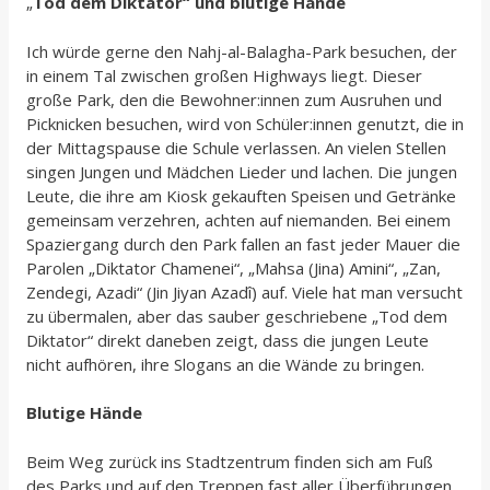
„
Tod dem Diktator“ und blutige Hände
Ich würde gerne den Nahj-al-Balagha-Park besuchen, der
in einem Tal zwischen großen Highways liegt. Dieser
große Park, den die Bewohner:innen zum Ausruhen und
Picknicken besuchen, wird von Schüler:innen genutzt, die in
der Mittagspause die Schule verlassen. An vielen Stellen
singen Jungen und Mädchen Lieder und lachen. Die jungen
Leute, die ihre am Kiosk gekauften Speisen und Getränke
gemeinsam verzehren, achten auf niemanden. Bei einem
Spaziergang durch den Park fallen an fast jeder Mauer die
Parolen „Diktator Chamenei“, „Mahsa (Jina) Amini“, „Zan,
Zendegi, Azadi“ (Jin Jiyan Azadî) auf. Viele hat man versucht
zu übermalen, aber das sauber geschriebene „Tod dem
Diktator“ direkt daneben zeigt, dass die jungen Leute
nicht aufhören, ihre Slogans an die Wände zu bringen.
Blutige Hände
Beim Weg zurück ins Stadtzentrum finden sich am Fuß
des Parks und auf den Treppen fast aller Überführungen