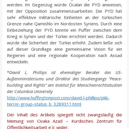
werden. Im Gegenzug würde Öcalan die PYD anweisen,
mit der Opposition zusammenzuarbeiten. Die PYD hat
sehr effektive militärische Einheiten an der türkischen
Grenze nahe Qamishlo im Nordosten Syriens. Durch eine
Einbeziehung der PYD könnte ein Puffer zwischen dem
Krieg in Syrien und der Türkei errichtet werden. Dadurch
würde die Sicherheit der Türkei erhöht. Zudem ließe sich
auf dieser Grundlage eine gemeinsame Vision für ein
Regieren und eine regionale Kooperation nach Assad
entwickeln.
*
David L. Phillips ist ehemaliger Berater des US-
Außenministeriums und Direktor des Studiengangs “Peace-
building and Rights“ am Institut für Menschenrechtsstudien
der Columbia University
http://www.huffingtonpost.com/david-l-phillips/pkk-
terror-group-status_b_3289311.html
Der Inhalt des Artikels spiegelt nicht zwangsläufig die
Meinung von Civaka Azad – Kurdisches Zentrum für
Öffentlichkeitsarbeit e.V. wider.