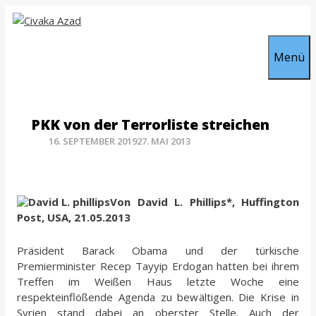
Zum
Inhalt
springen
Menü
PKK von der Terrorliste streichen
16. SEPTEMBER 2019
27. MAI 2013
Von
David L. Phillip
s*, Huffington
Post, USA, 21.05.2013
Präsident Barack Obama und der türkische
Premierminister Recep Tayyip Erdogan hatten bei ihrem
Treffen im Weißen Haus letzte Woche eine
respekteinflößende Agenda zu bewältigen. Die Krise in
Syrien stand dabei an oberster Stelle. Auch der