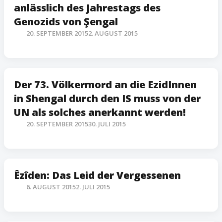
anlässlich des Jahrestags des
Genozids von Şengal
20. SEPTEMBER 2015
2. AUGUST 2015
Der 73. Völkermord an die EzidInnen
in Shengal durch den IS muss von der
UN als solches anerkannt werden!
20. SEPTEMBER 2015
30. JULI 2015
Êzîden: Das Leid der Vergessenen
6. AUGUST 2015
2. JULI 2015